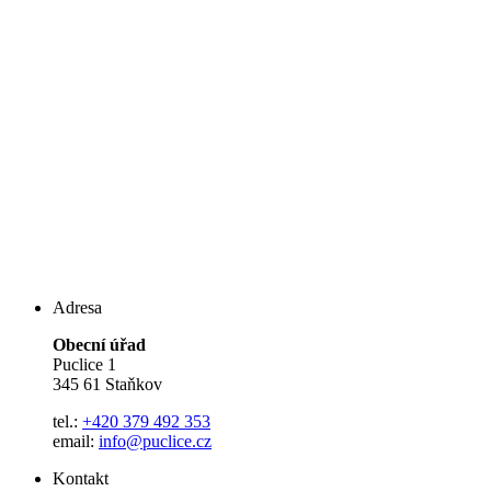
Adresa
Obecní úřad
Puclice 1
345 61 Staňkov
tel.:
+420 379 492 353
email:
info@puclice.cz
Kontakt