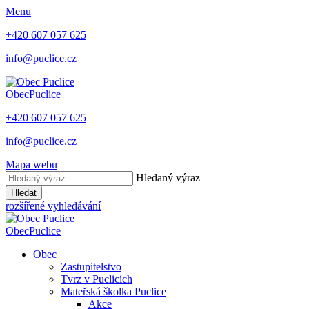
Menu
+420 607 057 625
info@puclice.cz
Obec
Puclice
+420 607 057 625
info@puclice.cz
Mapa webu
Hledaný výraz
Hledat
rozšířené vyhledávání
Obec
Puclice
Obec
Zastupitelstvo
Tvrz v Puclicích
Mateřská školka Puclice
Akce