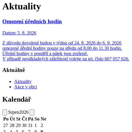
Aktuality
Omezení úředních hodin
Datum:
5. 8. 2026
Z důvodu dovolené budou v týdnu od 24. 8. 2026 do 6. 9. 2026
omezené úřední hodiny pouze na středu od 8.00 do 11.30 hodin.
Úřední hodiny v pondělí a pátek jsou zrušené.
V případě neodkladných záležitostí volejte na tel. číslo 607 057 626.
Aktuálně
Aktuality
Akce v obci
Kalendář
Srpen
2026
Po
Út
St
Čt
Pá
So
Ne
27
28
29
30
31
1
2
3
4
5
6
7
8
9