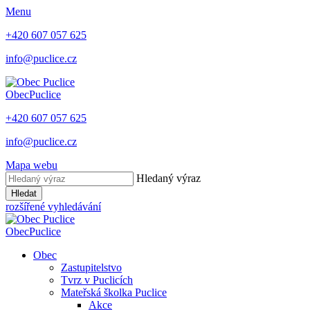
Menu
+420 607 057 625
info@puclice.cz
Obec
Puclice
+420 607 057 625
info@puclice.cz
Mapa webu
Hledaný výraz
Hledat
rozšířené vyhledávání
Obec
Puclice
Obec
Zastupitelstvo
Tvrz v Puclicích
Mateřská školka Puclice
Akce