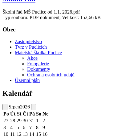
Školní řád MŠ Puclice od 1.1. 2026.pdf
Typ souboru: PDF dokument, Velikost: 152,66 kB
Obec
Zastupitelstvo
Tvrz v Puclicích
Mateřská školka Puclice
Akce
Fotogalerie
Dokumenty
Ochrana osobních údajů
Územní plán
Kalendář
Srpen
2026
Po
Út
St
Čt
Pá
So
Ne
27
28
29
30
31
1
2
3
4
5
6
7
8
9
10
11
12
13
14
15
16