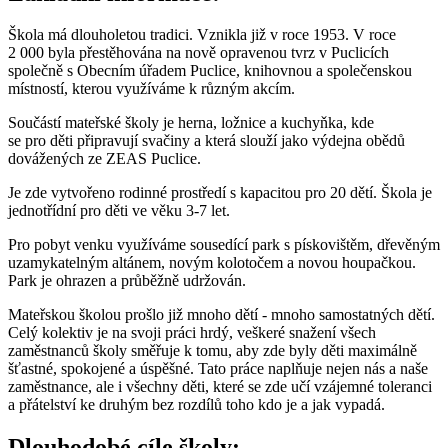
Škola má dlouholetou tradici. Vznikla již v roce 1953. V roce
2 000 byla přestěhována na nově opravenou tvrz v Puclicích
společně s Obecním úřadem Puclice, knihovnou a společenskou
místností, kterou využíváme k různým akcím.
Součástí mateřské školy je herna, ložnice a kuchyňka, kde
se pro děti připravují svačiny a která slouží jako výdejna obědů
dovážených ze ZEAS Puclice.
Je zde vytvořeno rodinné prostředí s kapacitou pro 20 dětí. Škola je
jednotřídní pro děti ve věku 3-7 let.
Pro pobyt venku využíváme sousedící park s pískovištěm, dřevěným
uzamykatelným altánem, novým kolotočem a novou houpačkou.
Park je ohrazen a průběžně udržován.
Mateřskou školou prošlo již mnoho dětí - mnoho samostatných dětí.
Celý kolektiv je na svoji práci hrdý, veškeré snažení všech
zaměstnanců školy směřuje k tomu, aby zde byly děti maximálně
šťastné, spokojené a úspěšné. Tato práce naplňuje nejen nás a naše
zaměstnance, ale i všechny děti, které se zde učí vzájemné toleranci
a přátelství ke druhým bez rozdílů toho kdo je a jak vypadá.
Dlouhodobé cíle školy: