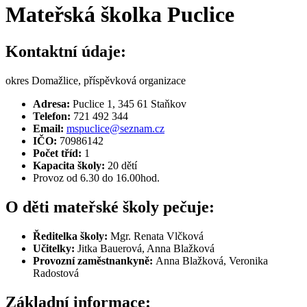
Mateřská školka Puclice
Kontaktní údaje:
okres Domažlice, příspěvková organizace
Adresa:
Puclice 1, 345 61 Staňkov
Telefon:
721 492 344
Email:
mspuclice@seznam.cz
IČO:
70986142
Počet tříd:
1
Kapacita školy:
20 dětí
Provoz od 6.30 do 16.00hod.
O děti mateřské školy pečuje:
Ředitelka školy:
Mgr. Renata Vlčková
Učitelky:
Jitka Bauerová, Anna Blažková
Provozní zaměstnankyně:
Anna Blažková, Veronika
Radostová
Základní informace: