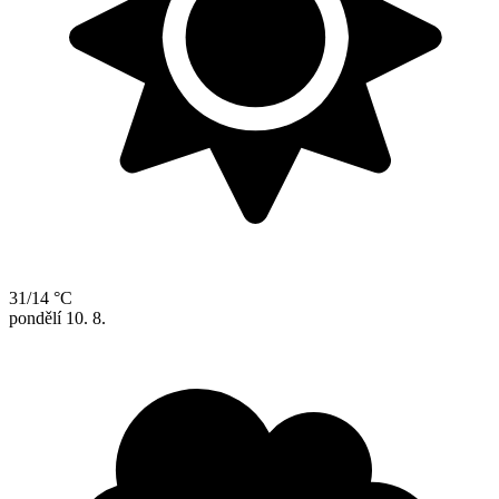
31/14 °C
pondělí
10. 8.