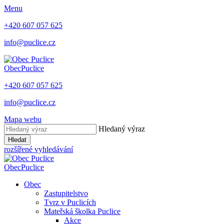
Menu
+420 607 057 625
info@puclice.cz
Obec
Puclice
+420 607 057 625
info@puclice.cz
Mapa webu
Hledaný výraz
Hledat
rozšířené vyhledávání
Obec
Puclice
Obec
Zastupitelstvo
Tvrz v Puclicích
Mateřská školka Puclice
Akce