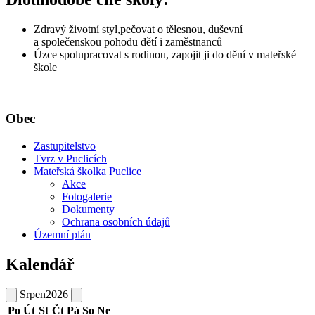
Zdravý životní styl,pečovat o tělesnou, duševní
a společenskou pohodu dětí i zaměstnanců
Úzce spolupracovat s rodinou, zapojit ji do dění v mateřské
škole
Obec
Zastupitelstvo
Tvrz v Puclicích
Mateřská školka Puclice
Akce
Fotogalerie
Dokumenty
Ochrana osobních údajů
Územní plán
Kalendář
Srpen
2026
Po
Út
St
Čt
Pá
So
Ne