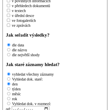
v povinných informacích
v přehledech dokumentů
v textech
v úřední desce
ve fotogaleriích
ve zprávách
Jak seřadit výsledky?
dle data
dle názvu
dle největší shody
Jak staré záznamy hledat?
vyhledat všechny záznamy
Vyhledat dok. staré:
den
týden
měsíc
rok
Vyhledat dok. v rozmezí:
od: