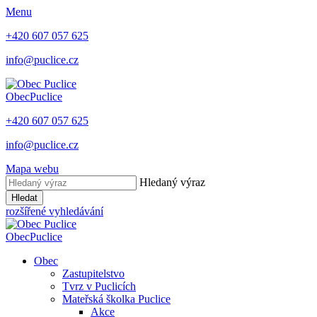
Menu
+420 607 057 625
info@puclice.cz
Obec
Puclice
+420 607 057 625
info@puclice.cz
Mapa webu
Hledaný výraz
Hledat
rozšířené vyhledávání
Obec
Puclice
Obec
Zastupitelstvo
Tvrz v Puclicích
Mateřská školka Puclice
Akce