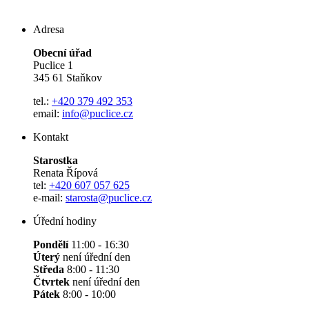
Adresa
Obecní úřad
Puclice 1
345 61 Staňkov
tel.:
+420 379 492 353
email:
info@puclice.cz
Kontakt
Starostka
Renata Řípová
tel:
+420 607 057 625
e-mail:
starosta@puclice.cz
Úřední hodiny
Pondělí
11:00 - 16:30
Úterý
není úřední den
Středa
8:00 - 11:30
Čtvrtek
není úřední den
Pátek
8:00 - 10:00